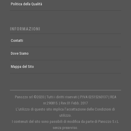
Politica della Qualità
INFORMAZIONI
Contatti
Dove Siamo
Mappa del Sito
Panozzo srl ©2020 | Tutti i diritti riservati | P.IVA 02515260137 | REA
nr.290815. | Rev.01 Febb. 2017
L’utilizzo di questo sito implica l’accettazione delle Condizioni di
utilizzo.
I contenuti del sito sono passibili di modifica da parte di Panozzo S.r.L
senza preavviso.