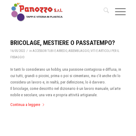
BRICOLAGE, MESTIERE O PASSATEMPO?
/
16/05/2022
in
ACCESSORI TUBI E ARREDO
,
ASSEMBLAGGIO
,
VITI E ARTICOLI PER IL
FISSAGGIO
In tanti lo considerano un hobby, una passione contagiosa e diffusa, in
cui tutti, grandi o piccini, prima o poi si cimentano, ma c’è anche chi lo
considera un lavoro e, in realtà, per definizione, lo è davvero.
Il bricolage, come descritto nel dizionario è un lavoro manuale, un’arte
nobile e secolare, una vera e propria attività artigianale.
Continua a leggere