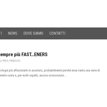
I
NEWS
DOVE SIAMO
CONTATTI
sempre più FAST…ENERS
LI PER IL FISSAGGIO
nologie più affascinanti in assoluto, probabilmente perché essa vanta una serie di
ilmente vasta e, per molti aspetti, ancora sconosciute….