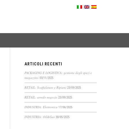
ARTICOLI RECENTI
PACKAGING E LOGISTICA: gestione degli spazi e
magazzino
03/11/2025
RETAIL: Scaffalature e Ripiani
23/09/2025
RETAIL: arredo negozio
23/09/2025
INDUSTRIA: Elettronica
17/06/2025
INDUSTRIA: Oil&Gas
30/05/2025