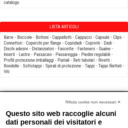
catalogo.
LISTA ARTICOLI
Barre
-
Boccole
-
Bottoni
-
Cappellotti
-
Cappucci
-
Capsule
-
Clips
-
Connettori
-
Coperchi per flange
-
Copridadi
-
Copriviti
-
Dadi
-
Dischi adesivi
-
Distanziatori
-
Fascette
-
Fasteners
-
Guaine
-
Inserti
-
Lastre
-
Passacavi
-
Passareggia
-
Piedini regolabili
-
Profili protezione imballaggi
-
Puntali
-
Reti tubolari
-
Rivetti
-
Rondelle
-
Sottotappi
-
Spirali di protezione
-
Tappi
-
Tappi filettati
-
Viti
Rifiuta cookie non necessari ✕
Questo sito web raccoglie alcuni
NOTE
dati personali dei visitatori e
Informativa Privacy