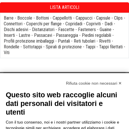
LISTA ARTICOLI
Barre
-
Boccole
-
Bottoni
-
Cappellotti
-
Cappucci
-
Capsule
-
Clips
-
Connettori
-
Coperchi per flange
-
Copridadi
-
Copriviti
-
Dadi
-
Dischi adesivi
-
Distanziatori
-
Fascette
-
Fasteners
-
Guaine
-
Inserti
-
Lastre
-
Passacavi
-
Passareggia
-
Piedini regolabili
-
Profili protezione imballaggi
-
Puntali
-
Reti tubolari
-
Rivetti
-
Rondelle
-
Sottotappi
-
Spirali di protezione
-
Tappi
-
Tappi filettati
-
Viti
Rifiuta cookie non necessari ✕
Questo sito web raccoglie alcuni
NOTE
dati personali dei visitatori e
Informativa Privacy
utenti
Informativa Cookies
termini & Condizioni
Con il tuo consenso, noi e i nostri partner utilizziamo i cookie e
Politica della Qualità
tecnologie simili per archiviare, accedere ed elaborare i dati