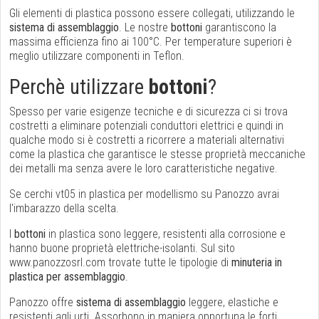
Gli elementi di plastica possono essere collegati, utilizzando le
sistema di assemblaggio
. Le nostre
bottoni
garantiscono la
massima efficienza fino ai 100°C. Per temperature superiori è
meglio utilizzare componenti in Teflon.
Perchè utilizzare
bottoni
?
Spesso per varie esigenze tecniche e di sicurezza ci si trova
costretti a eliminare potenziali conduttori elettrici e quindi in
qualche modo si è costretti a ricorrere a materiali alternativi
come la plastica che garantisce le stesse proprietà meccaniche
dei metalli ma senza avere le loro caratteristiche negative.
Se cerchi vt05 in plastica per modellismo su Panozzo avrai
l'imbarazzo della scelta.
I
bottoni
in plastica sono leggere, resistenti alla corrosione e
hanno buone proprietà elettriche-isolanti. Sul sito
www.panozzosrl.com trovate tutte le tipologie di
minuteria in
plastica per assemblaggio
.
Panozzo offre
sistema di assemblaggio
leggere, elastiche e
resistenti agli urti. Assorbono in maniera opportuna le forti