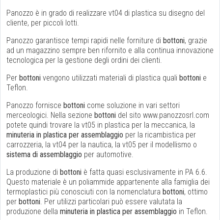
Panozzo è in grado di realizzare vt04 di plastica su disegno del
cliente, per piccoli lotti.
Panozzo garantisce tempi rapidi nelle forniture di
bottoni
, grazie
ad un magazzino sempre ben rifornito e alla continua innovazione
tecnologica per la gestione degli ordini dei clienti.
Per
bottoni
vengono utilizzati materiali di plastica quali
bottoni
e
Teflon.
Panozzo fornisce
bottoni
come soluzione in vari settori
merceologici. Nella sezione
bottoni
del sito www.panozzosrl.com
potete quindi trovare la vt05 in plastica per la meccanica, la
minuteria in plastica per assemblaggio
per la ricambistica per
carrozzeria, la vt04 per la nautica, la vt05 per il modellismo o
sistema di assemblaggio
per automotive.
La produzione di
bottoni
è fatta quasi esclusivamente in PA 6.6.
Questo materiale è un poliammide appartenente alla famiglia dei
termoplastici più conosciuti con la nomenclatura
bottoni
, ottimo
per
bottoni
. Per utilizzi particolari può essere valutata la
produzione della
minuteria in plastica per assemblaggio
in Teflon.