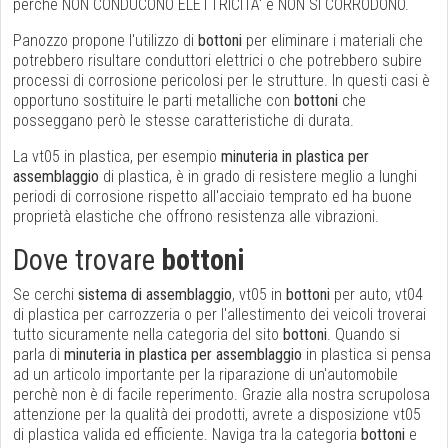
perché NON CONDUCONO ELETTRICITA' e NON SI CORRODONO.
Panozzo propone l'utilizzo di
bottoni
per eliminare i materiali che
potrebbero risultare conduttori elettrici o che potrebbero subire
processi di corrosione pericolosi per le strutture. In questi casi è
opportuno sostituire le parti metalliche con
bottoni
che
posseggano però le stesse caratteristiche di durata.
La vt05 in plastica, per esempio
minuteria in plastica per
assemblaggio
di plastica, è in grado di resistere meglio a lunghi
periodi di corrosione rispetto all'acciaio temprato ed ha buone
proprietà elastiche che offrono resistenza alle vibrazioni.
Dove trovare
bottoni
Se cerchi
sistema di assemblaggio
, vt05 in
bottoni
per auto, vt04
di plastica per carrozzeria o per l'allestimento dei veicoli troverai
tutto sicuramente nella categoria del sito
bottoni
. Quando si
parla di
minuteria in plastica per assemblaggio
in plastica si pensa
ad un articolo importante per la riparazione di un'automobile
perchè non è di facile reperimento. Grazie alla nostra scrupolosa
attenzione per la qualità dei prodotti, avrete a disposizione vt05
di plastica valida ed efficiente. Naviga tra la categoria
bottoni
e