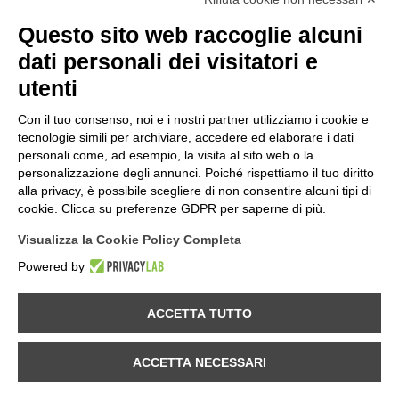
Questo sito web raccoglie alcuni
NOTE
dati personali dei visitatori e
Informativa Privacy
utenti
Informativa Cookies
termini & Condizioni
Con il tuo consenso, noi e i nostri partner utilizziamo i cookie e
Politica della Qualità
tecnologie simili per archiviare, accedere ed elaborare i dati
INFORMAZIONI
personali come, ad esempio, la visita al sito web o la
personalizzazione degli annunci. Poiché rispettiamo il tuo diritto
Contatti
alla privacy, è possibile scegliere di non consentire alcuni tipi di
Dove Siamo
cookie. Clicca su preferenze GDPR per saperne di più.
Mappa del Sito
Visualizza la Cookie Policy Completa
SEGUICI SU...
Powered by
ACCETTA TUTTO
Panozzo srl
©2026 | Tutti i diritti riservati | P.IVA 02515260137 | REA
nr.290815. | Rev.02 Genn. 2026
ACCETTA NECESSARI
L'utilizzo di questo sito implica l'accettazione delle Condizioni di utilizzo.
I contenuti del sito sono passibili di modifica da parte di Panozzo S.r.L