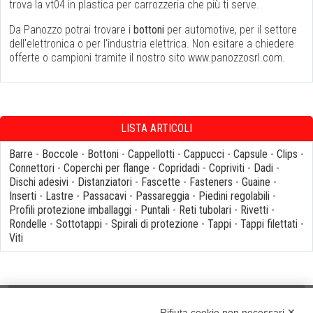
trova la vt04 in plastica per carrozzeria che più ti serve.
Da Panozzo potrai trovare i
bottoni
per automotive, per il settore
dell'elettronica o per l'industria elettrica. Non esitare a chiedere
offerte o campioni tramite il nostro sito www.panozzosrl.com.
LISTA ARTICOLI
Barre
-
Boccole
-
Bottoni
-
Cappellotti
-
Cappucci
-
Capsule
-
Clips
-
Connettori
-
Coperchi per flange
-
Copridadi
-
Copriviti
-
Dadi
-
Dischi adesivi
-
Distanziatori
-
Fascette
-
Fasteners
-
Guaine
-
Inserti
-
Lastre
-
Passacavi
-
Passareggia
-
Piedini regolabili
-
Profili protezione imballaggi
-
Puntali
-
Reti tubolari
-
Rivetti
-
Rondelle
-
Sottotappi
-
Spirali di protezione
-
Tappi
-
Tappi filettati
-
Viti
Rifiuta cookie non necessari ✕