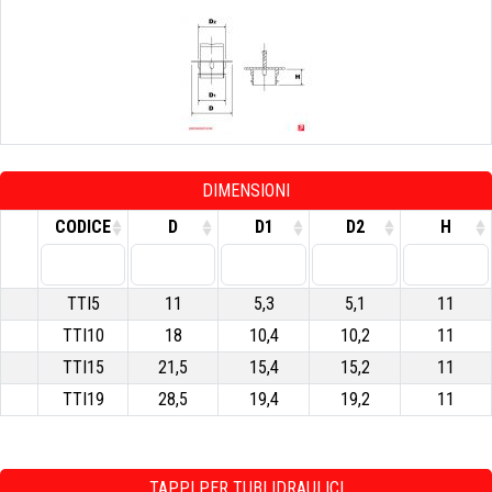
DIMENSIONI
CODICE
D
D1
D2
H
TTI5
11
5,3
5,1
11
TTI10
18
10,4
10,2
11
TTI15
21,5
15,4
15,2
11
TTI19
28,5
19,4
19,2
11
TAPPI PER TUBI IDRAULICI