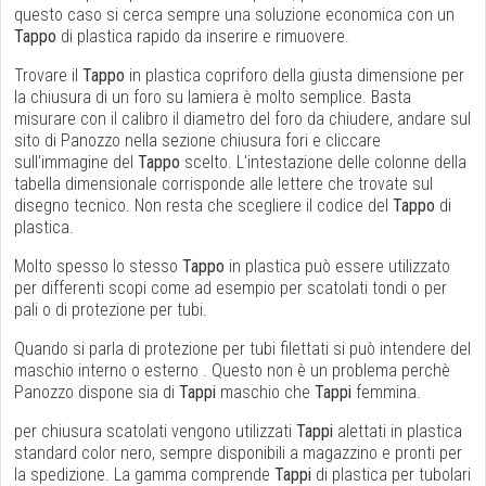
questo caso si cerca sempre una soluzione economica con un
Tappo
di plastica rapido da inserire e rimuovere.
Trovare il
Tappo
in plastica copriforo della giusta dimensione per
la chiusura di un foro su lamiera è molto semplice. Basta
misurare con il calibro il diametro del foro da chiudere, andare sul
sito di Panozzo nella sezione chiusura fori e cliccare
sull'immagine del
Tappo
scelto. L'intestazione delle colonne della
tabella dimensionale corrisponde alle lettere che trovate sul
disegno tecnico. Non resta che scegliere il codice del
Tappo
di
plastica.
Molto spesso lo stesso
Tappo
in plastica può essere utilizzato
per differenti scopi come ad esempio per scatolati tondi o per
pali o di protezione per tubi.
Quando si parla di protezione per tubi filettati si può intendere del
maschio interno o esterno . Questo non è un problema perchè
Panozzo dispone sia di
Tappi
maschio che
Tappi
femmina.
per chiusura scatolati vengono utilizzati
Tappi
alettati in plastica
standard color nero, sempre disponibili a magazzino e pronti per
la spedizione. La gamma comprende
Tappi
di plastica per tubolari