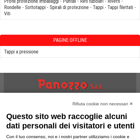
Profili protezione imballaggi
-
Puntali
-
Reti tubolari
-
Rivetti
-
Rondelle
-
Sottotappi
-
Spirali di protezione
-
Tappi
-
Tappi filettati
-
Viti
PAGINE OFFLINE
Tappi a pressione
NOTE
Rifiuta cookie non necessari ✕
Informativa Privacy
Questo sito web raccoglie alcuni
Informativa Cookies
termini & Condizioni
dati personali dei visitatori e utenti
Politica della Qualità
Con il tuo consenso, noi e i nostri partner utilizziamo i cookie e