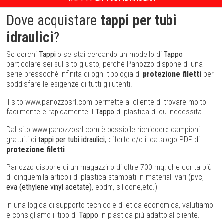
Dove acquistare
tappi per tubi
idraulici
?
Se cerchi
Tappi
o se stai cercando un modello di
Tappo
particolare sei sul sito giusto, perché Panozzo dispone di una
serie pressoché infinita di ogni tipologia di
protezione filetti
per
soddisfare le esigenze di tutti gli utenti.
Il sito www.panozzosrl.com permette al cliente di trovare molto
facilmente e rapidamente il
Tappo
di plastica di cui necessita.
Dal sito www.panozzosrl.com è possibile richiedere campioni
gratuiti di
tappi per tubi idraulici
, offerte e/o il catalogo PDF di
protezione filetti
.
Panozzo dispone di un magazzino di oltre 700 mq. che conta più
di cinquemila articoli di plastica stampati in materiali vari (pvc,
eva (ethylene vinyl acetate)
, epdm, silicone,etc.)
In una logica di supporto tecnico e di etica economica, valutiamo
e consigliamo il tipo di
Tappo
in plastica più adatto al cliente.