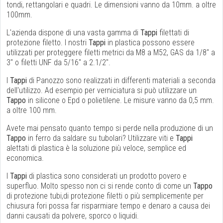
tondi, rettangolari e quadri. Le dimensioni vanno da 10mm. a oltre
100mm.
L'azienda dispone di una vasta gamma di
Tappi
filettati di
protezione filetto. I nostri
Tappi
in plastica possono essere
utilizzati per proteggere filetti metrici da M8 a M52, GAS da 1/8" a
3" o filetti UNF da 5/16" a 2.1/2".
I
Tappi
di Panozzo sono realizzati in differenti materiali a seconda
dell'utilizzo. Ad esempio per verniciatura si può utilizzare un
Tappo
in silicone o Epd o polietilene. Le misure vanno da 0,5 mm.
a oltre 100 mm.
Avete mai pensato quanto tempo si perde nella produzione di un
Tappo
in ferro da saldare su tubolari? Utilizzare viti e
Tappi
alettati di plastica è la soluzione più veloce, semplice ed
economica.
I
Tappi
di plastica sono considerati un prodotto povero e
superfluo. Molto spesso non ci si rende conto di come un
Tappo
di protezione tubi,di protezione filetti o più semplicemente per
chiusura fori possa far risparmiare tempo e denaro a causa dei
danni causati da polvere, sporco o liquidi.