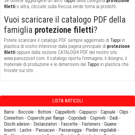
Se dovete aggiungere un altro
Tappo
della categoria
protezione
filetti
o altra, cliccate sulla freccia verde torna ai prodotti.
Vuoi scaricare il catalogo PDF della
famiglia
protezione filetti
?
Potete scaricare il catalogo PDF sempre aggiornato di
Tappi
in
plastica di vostro interesse dalla pagina principale di
protezione
filetti
oppure dalla sezione CATALOGHI PDF del nostro sito
www.panozzosrl.com. Il catalogo riporta l'immagine, il disegno, il
materiale di produzione e le dimensioni del
Tappo
in plastica che
trovate sul sito.
LISTA ARTICOLI
Barre
-
Boccole
-
Bottoni
-
Cappellotti
-
Cappucci
-
Capsule
-
Clips
-
Connettori
-
Coperchi per flange
-
Copridadi
-
Copriviti
-
Dadi
-
Dischi adesivi
-
Distanziatori
-
Fascette
-
Fasteners
-
Guaine
-
Inserti
-
Lastre
-
Passacavi
-
Passareggia
-
Piedini regolabili
-