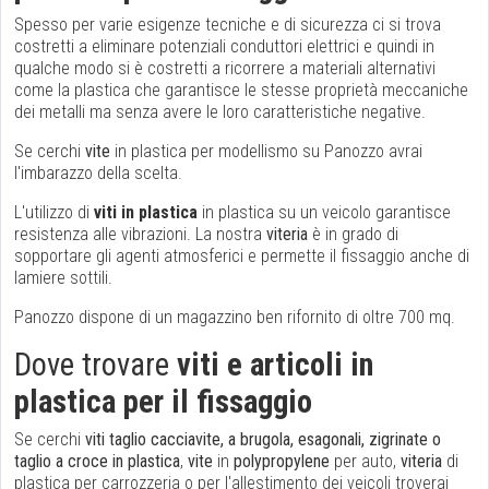
Spesso per varie esigenze tecniche e di sicurezza ci si trova
costretti a eliminare potenziali conduttori elettrici e quindi in
qualche modo si è costretti a ricorrere a materiali alternativi
come la plastica che garantisce le stesse proprietà meccaniche
dei metalli ma senza avere le loro caratteristiche negative.
Se cerchi
vite
in plastica per modellismo su Panozzo avrai
l'imbarazzo della scelta.
L'utilizzo di
viti in plastica
in plastica su un veicolo garantisce
resistenza alle vibrazioni. La nostra
viteria
è in grado di
sopportare gli agenti atmosferici e permette il fissaggio anche di
lamiere sottili.
Panozzo dispone di un magazzino ben rifornito di oltre 700 mq.
Dove trovare
viti e articoli in
plastica per il fissaggio
Se cerchi
viti taglio cacciavite, a brugola, esagonali, zigrinate o
taglio a croce in plastica
,
vite
in
polypropylene
per auto,
viteria
di
plastica per carrozzeria o per l'allestimento dei veicoli troverai