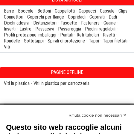
Barre
-
Boccole
-
Bottoni
-
Cappellotti
-
Cappucci
-
Capsule
-
Clips
-
Connettori
-
Coperchi per flange
-
Copridadi
-
Copriviti
-
Dadi
-
Dischi adesivi
-
Distanziatori
-
Fascette
-
Fasteners
-
Guaine
-
Inserti
-
Lastre
-
Passacavi
-
Passareggia
-
Piedini regolabili
-
Profili protezione imballaggi
-
Puntali
-
Reti tubolari
-
Rivetti
-
Rondelle
-
Sottotappi
-
Spirali di protezione
-
Tappi
-
Tappi filettati
-
Viti
PAGINE OFFLINE
Viti in plastica
-
Viti in plastica per carrozzeria
Rifiuta cookie non necessari ✕
Questo sito web raccoglie alcuni
NOTE