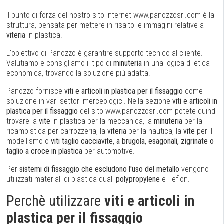
Il punto di forza del nostro sito internet www.panozzosrl.com è la
struttura, pensata per mettere in risalto le immagini relative a
viteria
in plastica.
L'obiettivo di Panozzo è garantire supporto tecnico al cliente.
Valutiamo e consigliamo il tipo di
minuteria
in una logica di etica
economica, trovando la soluzione più adatta.
Panozzo fornisce
viti e articoli in plastica per il fissaggio
come
soluzione in vari settori merceologici. Nella sezione
viti e articoli in
plastica per il fissaggio
del sito www.panozzosrl.com potete quindi
trovare la
vite
in plastica per la meccanica, la
minuteria
per la
ricambistica per carrozzeria, la
viteria
per la nautica, la
vite
per il
modellismo o
viti taglio cacciavite, a brugola, esagonali, zigrinate o
taglio a croce in plastica
per automotive.
Per
sistemi di fissaggio che escludono l'uso del metallo
vengono
utilizzati materiali di plastica quali
polypropylene
e Teflon.
Perchè utilizzare
viti e articoli in
plastica per il fissaggio