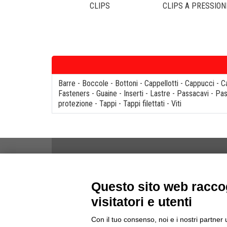
CLIPS
CLIPS A PRESSION
Barre
-
Boccole
-
Bottoni
-
Cappellotti
-
Cappucci
-
C
Fasteners
-
Guaine
-
Inserti
-
Lastre
-
Passacavi
-
Pas
protezione
-
Tappi
-
Tappi filettati
-
Viti
NOTE
Questo sito web raccog
Informativa Privacy
visitatori e utenti
Informativa Cookies
termini & Condizioni
Con il tuo consenso, noi e i nostri partner 