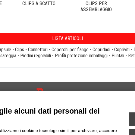
E
CLIPS A SCATTO
CLIPS PER
ASSEMBLAGGIO
LISTA ARTICOLI
apsule
-
Clips
-
Connettori
-
Coperchi per flange
-
Copridadi
-
Copriviti
-
sareggia
-
Piedini regolabili
-
Profili protezione imballaggi
-
Puntali
-
Ret
INFORMAZIONI
SEGUICI SU...
lie alcuni dati personali dei
Contatti
Dove Siamo
Mappa del Sito
utilizziamo i cookie e tecnologie simili per archiviare, accedere