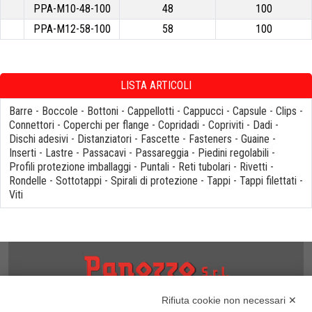
PPA-M10-48-100
48
100
PPA-M12-58-100
58
100
LISTA ARTICOLI
Barre
-
Boccole
-
Bottoni
-
Cappellotti
-
Cappucci
-
Capsule
-
Clips
-
Connettori
-
Coperchi per flange
-
Copridadi
-
Copriviti
-
Dadi
-
Dischi adesivi
-
Distanziatori
-
Fascette
-
Fasteners
-
Guaine
-
Inserti
-
Lastre
-
Passacavi
-
Passareggia
-
Piedini regolabili
-
Profili protezione imballaggi
-
Puntali
-
Reti tubolari
-
Rivetti
-
Rondelle
-
Sottotappi
-
Spirali di protezione
-
Tappi
-
Tappi filettati
-
Viti
NOTE
Rifiuta cookie non necessari ✕