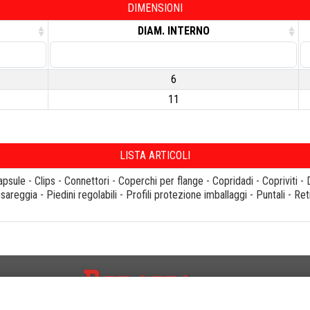
DIMENSIONI
DIAM. INTERNO
6
11
LISTA ARTICOLI
apsule
-
Clips
-
Connettori
-
Coperchi per flange
-
Copridadi
-
Copriviti
-
sareggia
-
Piedini regolabili
-
Profili protezione imballaggi
-
Puntali
-
Ret