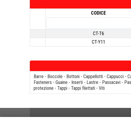
CODICE
CT-T6
CT-Y11
Barre
-
Boccole
-
Bottoni
-
Cappellotti
-
Cappucci
-
C
Fasteners
-
Guaine
-
Inserti
-
Lastre
-
Passacavi
-
Pas
protezione
-
Tappi
-
Tappi filettati
-
Viti