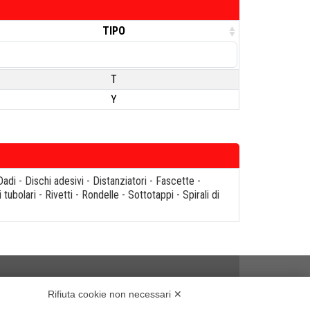
TIPO
T
Y
Dadi
-
Dischi adesivi
-
Distanziatori
-
Fascette
-
i tubolari
-
Rivetti
-
Rondelle
-
Sottotappi
-
Spirali di
Rifiuta cookie non necessari ✕