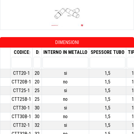
DIMENSIONI
CODICE
D
INTERNO IN METALLO
SPESSORE TUBO
TI
CTT20-1
20
si
1,5
1
CTT20B-1
20
no
1,5
1
CTT25-1
25
si
1,5
1
CTT25B-1
25
no
1,5
1
CTT30-1
30
si
1,5
1
CTT30B-1
30
no
1,5
1
CTT32-1
32
si
1,5
1
CTT32B-1
32
no
1,5
1