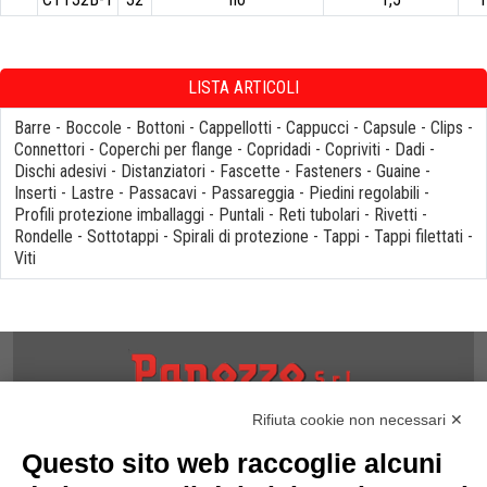
LISTA ARTICOLI
Barre
-
Boccole
-
Bottoni
-
Cappellotti
-
Cappucci
-
Capsule
-
Clips
-
Connettori
-
Coperchi per flange
-
Copridadi
-
Copriviti
-
Dadi
-
Dischi adesivi
-
Distanziatori
-
Fascette
-
Fasteners
-
Guaine
-
Inserti
-
Lastre
-
Passacavi
-
Passareggia
-
Piedini regolabili
-
Profili protezione imballaggi
-
Puntali
-
Reti tubolari
-
Rivetti
-
Rondelle
-
Sottotappi
-
Spirali di protezione
-
Tappi
-
Tappi filettati
-
Viti
Rifiuta cookie non necessari ✕
NOTE
Questo sito web raccoglie alcuni
Informativa Privacy
Informativa Cookies