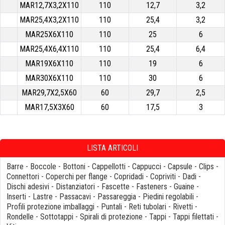
MAR12,7X3,2X110
110
12,7
3,2
MAR25,4X3,2X110
110
25,4
3,2
MAR25X6X110
110
25
6
MAR25,4X6,4X110
110
25,4
6,4
MAR19X6X110
110
19
6
MAR30X6X110
110
30
6
MAR29,7X2,5X60
60
29,7
2,5
MAR17,5X3X60
60
17,5
3
LISTA ARTICOLI
Barre
-
Boccole
-
Bottoni
-
Cappellotti
-
Cappucci
-
Capsule
-
Clips
-
Connettori
-
Coperchi per flange
-
Copridadi
-
Copriviti
-
Dadi
-
Dischi adesivi
-
Distanziatori
-
Fascette
-
Fasteners
-
Guaine
-
Inserti
-
Lastre
-
Passacavi
-
Passareggia
-
Piedini regolabili
-
Profili protezione imballaggi
-
Puntali
-
Reti tubolari
-
Rivetti
-
Rondelle
-
Sottotappi
-
Spirali di protezione
-
Tappi
-
Tappi filettati
-