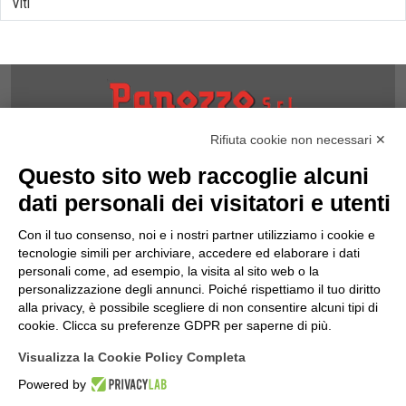
Viti
NOTE
Rifiuta cookie non necessari ✕
Informativa Privacy
Questo sito web raccoglie alcuni
Informativa Cookies
dati personali dei visitatori e utenti
termini & Condizioni
Politica della Qualità
Con il tuo consenso, noi e i nostri partner utilizziamo i cookie e
tecnologie simili per archiviare, accedere ed elaborare i dati
INFORMAZIONI
personali come, ad esempio, la visita al sito web o la
Contatti
personalizzazione degli annunci. Poiché rispettiamo il tuo diritto
Dove Siamo
alla privacy, è possibile scegliere di non consentire alcuni tipi di
Mappa del Sito
cookie. Clicca su preferenze GDPR per saperne di più.
SEGUICI SU...
Visualizza la Cookie Policy Completa
Powered by