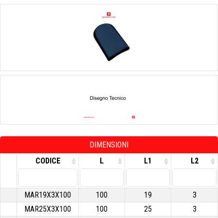
DIMENSIONI
CODICE
L
L1
L2
MAR19X3X100
100
19
3
MAR25X3X100
100
25
3