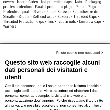
covers
-
Inserts Glides
-
Nut protection caps
-
Nuts
-
Packaging
profiles protection
-
Parallel protection plugs
-
Pipes
-
Plugs
-
Protective spirals
-
Rivets
-
Rods
-
Screws
-
Self adhesive disc
-
Sheaths
-
Sheets
-
Soft end caps
-
Spacers
-
Threaded Caps
-
Threaded Protection Caps
-
Ties
-
Tubolar nets
-
Uniscrew caps
-
Washers
Rifiuta cookie non necessari ✕
Questo sito web raccoglie alcuni
NOTES
dati personali dei visitatori e
Privacy Law
utenti
Cookies
Term & Conditions
Con il tuo consenso, noi e i nostri partner utilizziamo i cookie e
Quality Policy
tecnologie simili per archiviare, accedere ed elaborare i dati
INFORMATIONS
personali come, ad esempio, la visita al sito web o la
personalizzazione degli annunci. Poiché rispettiamo il tuo diritto
Contacts
alla privacy, è possibile scegliere di non consentire alcuni tipi di
How to find us