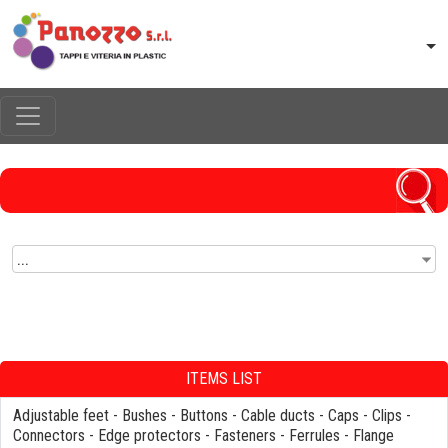
...
ITEMS LIST
Adjustable feet
-
Bushes
-
Buttons
-
Cable ducts
-
Caps
-
Clips
-
Connectors
-
Edge protectors
-
Fasteners
-
Ferrules
-
Flange